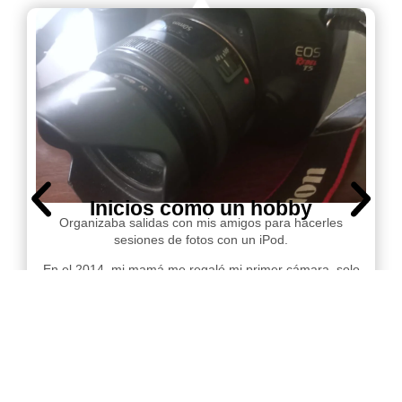
Inicios como un hobby
Organizaba salidas con mis amigos para hacerles
sesiones de fotos con un iPod.
En el 2014, mi mamá me regaló mi primer cámara, solo
tenia modo automático pero me propuse aprender con
tutoriales sobre encuadre y cosas básicas.
En el 2015 compré una Canon t5 que, a pesar de ser
línea básica, me ha ayudado a crecer profesionalmente.
¡Ya podía usar el modo manual!